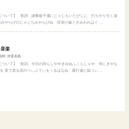
四について】 歌詞 謝敷板干瀬にじゃじちいたびしに 打ちやり引く波
みやらびのじゃじちみやらびぬ 目笑ひ歯ぐきみわれはぐ ...
典音楽
頭村
,
伊是名島
四について】 歌詞 今日の誇らしややきゆぬふくらしゃや 何にぎやな
 莟で居る花のつぃぶでぃをぅるはなぬ 露行逢た如つぃ ...