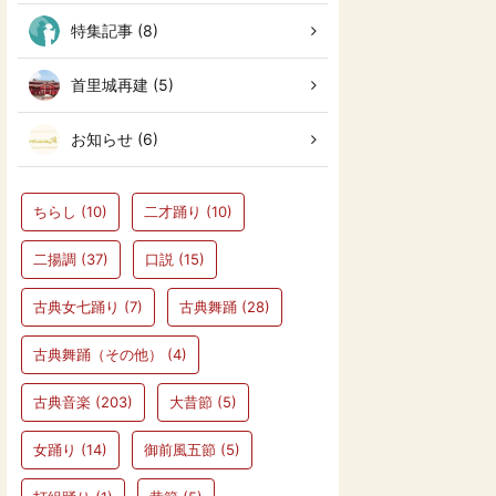
特集記事 (8)
首里城再建 (5)
お知らせ (6)
ちらし
(10)
二才踊り
(10)
二揚調
(37)
口説
(15)
古典女七踊り
(7)
古典舞踊
(28)
古典舞踊（その他）
(4)
古典音楽
(203)
大昔節
(5)
女踊り
(14)
御前風五節
(5)