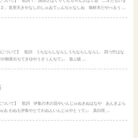
について】 歌詞 1． 国頭さばくりくんぢゃんさばくゐ 二才たもいま
2． 首里天きやなしのしゅゐてぃんぢゃなしぬ 御材木だやべるう ...
四について】 歌詞 うちならしならしうちならしならし 四つ竹はな
や御座出ぢてきゆやうざぅんぢてぃ 遊ぶ嬉 ...
楽
四について】 歌詞 伊集の木の花やいんじゅぬきぬはなや あんきよら
ゐ わぬも伊集やとてわぬんいんじゅやとぅてぃ 真白咲 ...