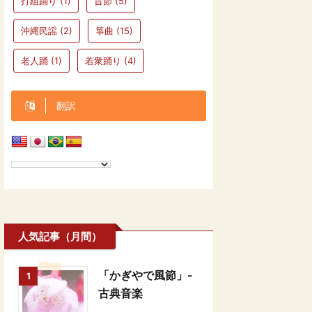
打組踊り
(1)
昔節
(5)
沖縄民謡
(2)
箏曲
(15)
老人踊
(1)
若衆踊り
(4)
翻訳
人気記事（月間）
「かぎやで風節」-
1
古典音楽