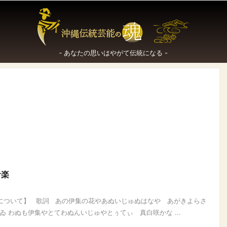
‐ あなたの思いはやがて伝統になる -
音楽
四について】 歌詞 あの伊集の花やあぬいじゅぬはなや あがきよらさ
 わぬも伊集やとてわぬんいじゅやとぅてぃ 真白咲かな ...