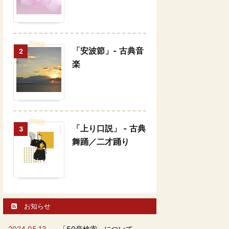
「安波節」- 古典音
2
楽
「上り口説」 - 古典
3
舞踊／二才踊り
お知らせ
2024.05.13
「50音検索」について