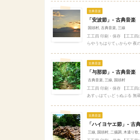
古典音楽
「安波節」- 古典音楽
国頭村
,
古典音楽
,
三線
工工四 印刷・保存 【工工
らやうちはりてぃからや 夜の
古典音楽
「与那節」- 古典音楽
古典音楽
,
三線
,
国頭村
工工四 印刷・保存 【工工
あすぃはてぃどぅぬぶる 無蔵
古典音楽
「ハイヨヤエ節」- 古
三線
,
国頭村
,
二揚調
,
木遣り歌