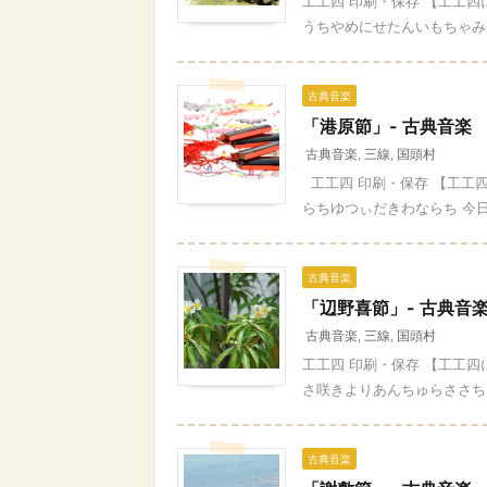
工工四 印刷・保存 【工工四
うちやめにせたんいもちゃみ 
古典音楽
「港原節」- 古典音楽
古典音楽
,
三線
,
国頭村
工工四 印刷・保存 【工工
らちゆつぃだきわならち 今日
古典音楽
「辺野喜節」- 古典音
古典音楽
,
三線
,
国頭村
工工四 印刷・保存 【工工
さ咲きよりあんちゅらささちゅ
古典音楽