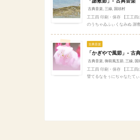
「謝敷節」- 古典音楽
古典音楽
,
三線
,
国頭村
工工四 印刷・保存 【工工
のうちゃゐふぃくなみぬ 謝敷
古典音楽
「かぎやで風節」- 古
古典音楽
,
御前風五節
,
三線
,
国
工工四 印刷・保存 【工工
譬てるなをぅにぢゃなたてぃる