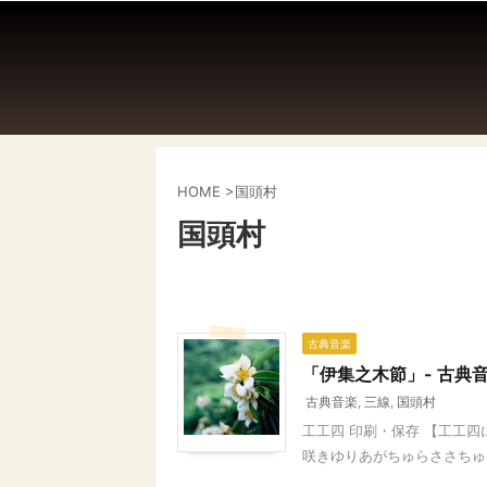
HOME
>
国頭村
国頭村
古典音楽
「伊集之木節」- 古典
古典音楽
,
三線
,
国頭村
工工四 印刷・保存 【工工
咲きゆりあがちゅらささちゅゐ