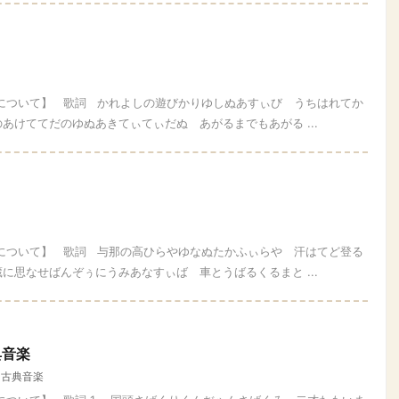
四について】 歌詞 かれよしの遊びかりゆしぬあすぃび うちはれてか
あけててだのゆぬあきてぃてぃだぬ あがるまでもあがる ...
四について】 歌詞 与那の高ひらやゆなぬたかふぃらや 汗はてど登る
に思なせばんぞぅにうみあなすぃば 車とうばるくるまと ...
典音楽
,
古典音楽