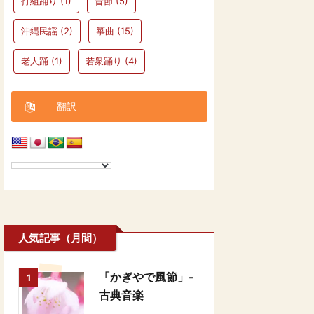
打組踊り
(1)
昔節
(5)
沖縄民謡
(2)
箏曲
(15)
老人踊
(1)
若衆踊り
(4)
翻訳
人気記事（月間）
「かぎやで風節」-
1
古典音楽