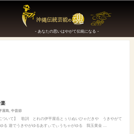
‐ あなたの思いはやがて伝統になる -
音楽
平屋島
,
中昔節
四について】 歌詞 とれの伊平屋岳とぅりぬいひゃだきや うきやがて
る 遊でうきやがゆるあすぃでぃうちゃがゆる 我玉黄金 ...