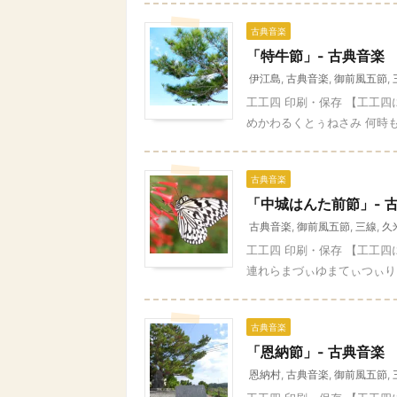
古典音楽
「特牛節」- 古典音楽
伊江島
,
古典音楽
,
御前風五節
,
工工四 印刷・保存 【工工
めかわるくとぅねさみ 何時も
古典音楽
「中城はんた前節」- 
古典音楽
,
御前風五節
,
三線
,
久
工工四 印刷・保存 【工工
連れらまづぃゆまてぃつぃりら
古典音楽
「恩納節」- 古典音楽
恩納村
,
古典音楽
,
御前風五節
,