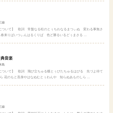
三線
四について】 歌詞 常盤なる松のとぅちわなるまつぃぬ 変わる事無さ
春来りばいつぃんはるくりば 色ど勝るいるどぅまさる ...
古典音楽
米島
四について】 歌詞 飛び立ちゅる蝶とぅびたちゅるはびる 先づよ待て
 花のもと吾身やはなぬむとぅわんや 知らぬあものしら ...
三線