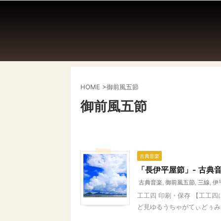
HOME
>
御前風五節
御前風五節
古典音楽
「長伊平屋節」- 古典
古典音楽
,
御前風五節
,
三線
,
伊
工工四 印刷・保存 【工工
ど見ゆるうちゃがてぃどぅみゆ