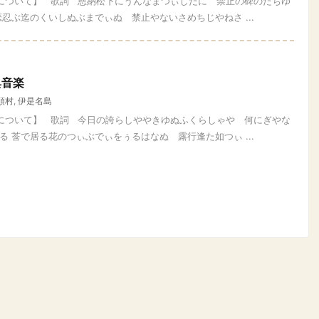
四について】 歌詞 恩納松下にうんなまつぃしたに 禁止の碑のたちゆ
忍ぶ迄のくいしぬぶまでぃぬ 禁止やないさめちじやねさ ...
典音楽
頭村
,
伊是名島
四について】 歌詞 今日の誇らしややきゆぬふくらしゃや 何にぎやな
 莟で居る花のつぃぶでぃをぅるはなぬ 露行逢た如つぃ ...