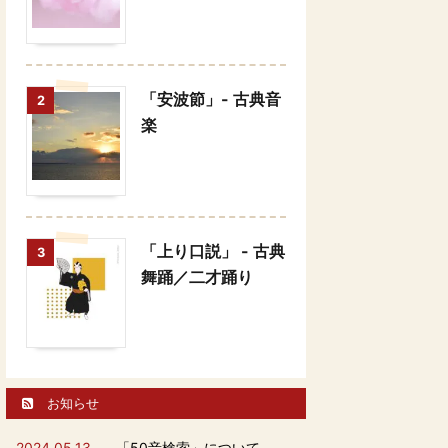
「安波節」- 古典音
2
楽
「上り口説」 - 古典
3
舞踊／二才踊り
お知らせ
2024.05.13
「50音検索」について