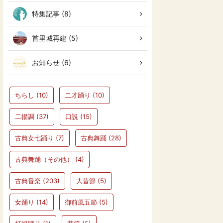
特集記事 (8)
首里城再建 (5)
お知らせ (6)
ちらし
(10)
二才踊り
(10)
二揚調
(37)
口説
(15)
古典女七踊り
(7)
古典舞踊
(28)
古典舞踊（その他）
(4)
古典音楽
(203)
大昔節
(5)
女踊り
(14)
御前風五節
(5)