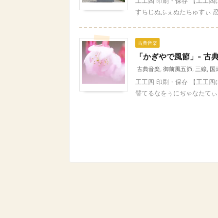
工工四 印刷・保存 【工工
すちじぬふぇぬたちゅすぃ 恋
古典音楽
「かぎやで風節」- 古
古典音楽
,
御前風五節
,
三線
,
国
工工四 印刷・保存 【工工
譬てるなをぅにぢゃなたてぃる