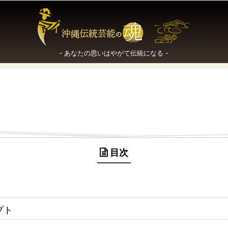
‐ あなたの思いはやがて伝統になる -
目次
プト