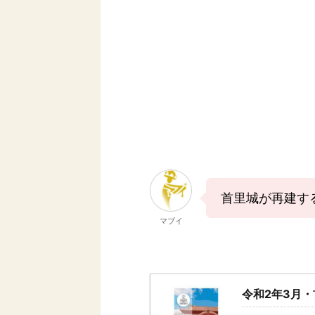
首里城が再建す
マブイ
令和2年3月