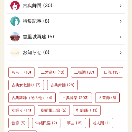
古典舞踊 (30)
特集記事 (8)
首里城再建 (5)
お知らせ (6)
ちらし
(10)
二才踊り
(10)
二揚調
(37)
口説
(15)
古典女七踊り
(7)
古典舞踊
(28)
古典舞踊（その他）
(4)
古典音楽
(203)
大昔節
(5)
女踊り
(14)
御前風五節
(5)
打組踊り
(1)
昔節
(5)
沖縄民謡
(2)
箏曲
(15)
老人踊
(1)