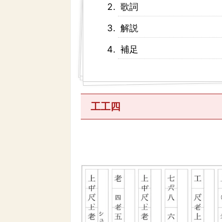
歌詞
解説
補足
工工四