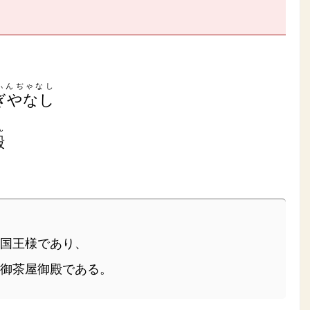
ぃんぢゃなし
ぎやなし
ん
殿
の国王様であり、
御茶屋御殿である。