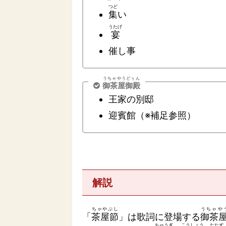
つど
集
い
うたげ
宴
催し事
うちゃやうどぅん
御茶屋御殿
王家の別邸
迎賓館（※補足参照）
解説
ちゃやぶし
うちゃや
「
茶屋節
」は歌詞に登場する
御茶
ちゅうぎ
こうしょう
たたず