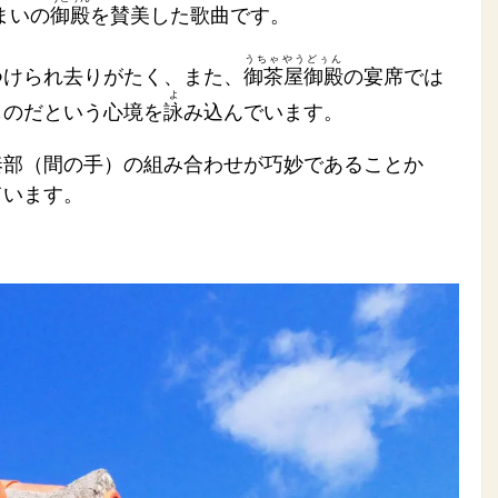
まいの
御殿
を賛美した歌曲です。
うちゃやうどぅん
つけられ去りがたく、また、
御茶屋御殿
の宴席では
よ
ものだという心境を
詠
み込んでいます。
奏部（間の手）の組み合わせが巧妙であることか
ています。