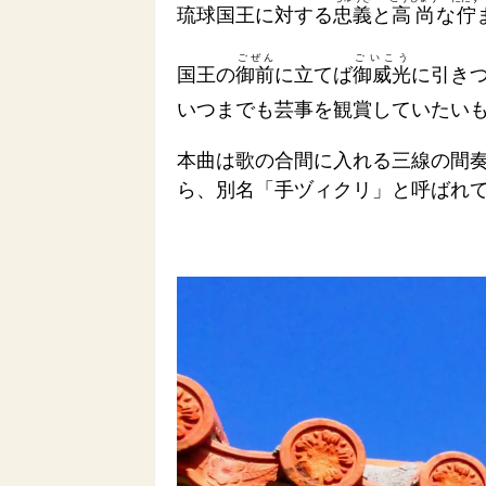
琉球国王に対する
忠義
と
高尚
な
佇
ごぜん
ごいこう
国王の
御前
に立てば
御威光
に引き
いつまでも芸事を観賞していたい
本曲は歌の合間に入れる三線の間
ら、別名「手ヅィクリ」と呼ばれ