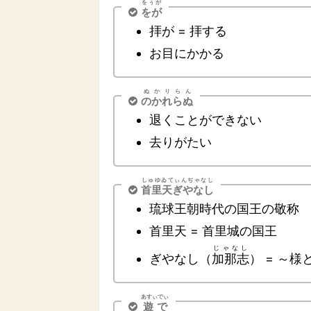
をぅが
をが
拝が = 拝する
お目にかかる
ぬかりらん
のかれらぬ
退くことができない
去りがたい
しゅゆゐてぃんぢゃなし
首里天ぎやなし
琉球王朝時代の国王の敬称
首里天 = 首里城の国王
じゃなし
ぎやなし（
加那志
） = ～
あすぃでぃ
遊で