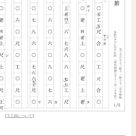
【
工工四について
】