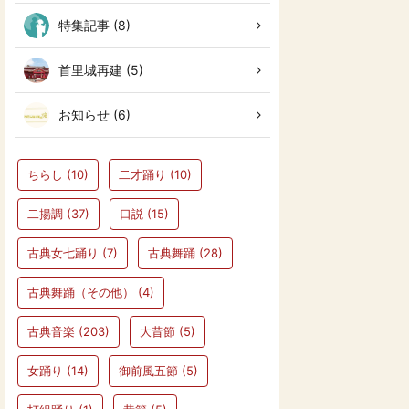
特集記事 (8)
首里城再建 (5)
お知らせ (6)
ちらし
(10)
二才踊り
(10)
二揚調
(37)
口説
(15)
古典女七踊り
(7)
古典舞踊
(28)
古典舞踊（その他）
(4)
古典音楽
(203)
大昔節
(5)
女踊り
(14)
御前風五節
(5)