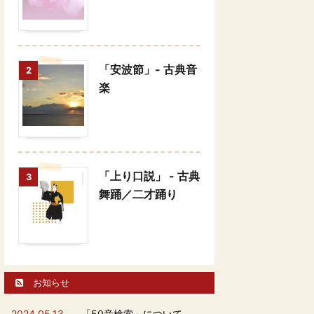
「安波節」- 古典音
2
楽
「上り口説」 - 古典
3
舞踊／二才踊り
お知らせ
2024.05.13
「50音検索」について