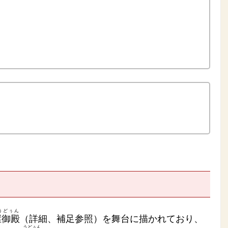
うどぅん
屋御殿
（詳細、補足参照）を舞台に描かれており、
うどぅん