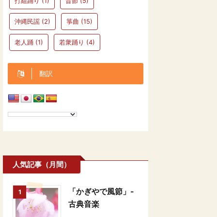
打組踊り
(1)
昔節
(5)
沖縄民謡
(2)
箏曲
(15)
老人踊
(1)
若衆踊り
(4)
翻訳
人気記事（月間）
「かぎやで風節」-
1
古典音楽