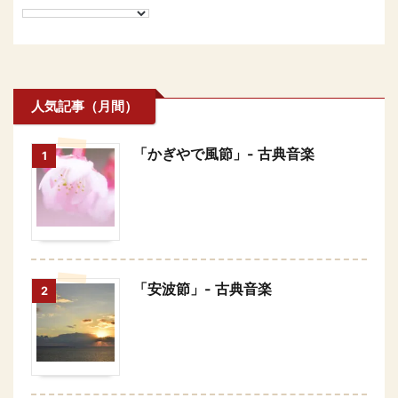
人気記事（月間）
「かぎやで風節」- 古典音楽
1
「安波節」- 古典音楽
2