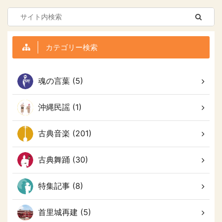
カテゴリー検索
魂の言葉 (5)
沖縄民謡 (1)
古典音楽 (201)
古典舞踊 (30)
特集記事 (8)
首里城再建 (5)