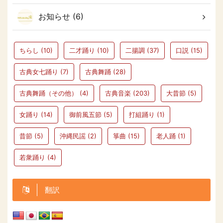
お知らせ (6)
ちらし
(10)
二才踊り
(10)
二揚調
(37)
口説
(15)
古典女七踊り
(7)
古典舞踊
(28)
古典舞踊（その他）
(4)
古典音楽
(203)
大昔節
(5)
女踊り
(14)
御前風五節
(5)
打組踊り
(1)
昔節
(5)
沖縄民謡
(2)
箏曲
(15)
老人踊
(1)
若衆踊り
(4)
翻訳