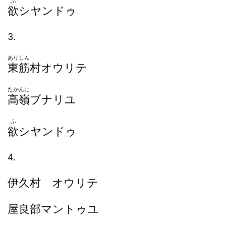
ふ
欲
シヤンドゥ
3.
ありしん
東筋
村オウリテ
たかんに
高嶺
ブナリユ
ふ
欲
シヤンドゥ
4.
伊久村 オウリテ
屋良部マントゥユ