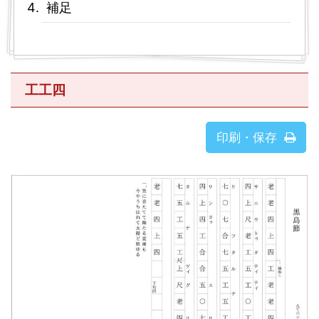
補足
工工四
印刷・保存