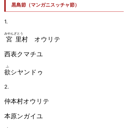
黒島節（マンガニスッチャ節）
1.
みやんざとう
宮里
村 オウリテ
西表クマチユ
ふ
欲
シヤンドゥ
2.
仲本村オウリテ
本原ンガイユ