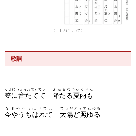
【
工工四について
】
歌詞
かさにうとぅたてぃてぃ
ふたるなつぃぐりん
笠に音たてて
降たる夏雨も
なまやうちはりてぃ
てぃだどぅてぃゆる
今やうちはれて
太陽ど照ゆる