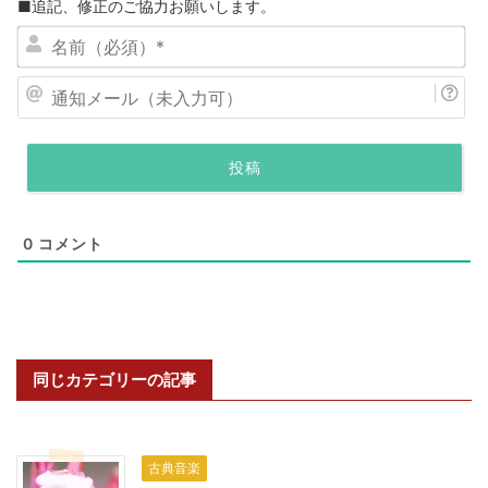
■追記、修正のご協力お願いします。
名
前
（
通
必
知
須
メ
）
ー
*
ル
（
0
コメント
未
入
力
可
）
同じカテゴリーの記事
古典音楽