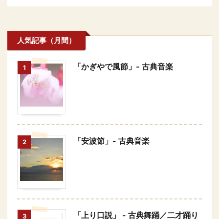
人気記事（月間）
「かぎやで風節」- 古典音楽
1
「安波節」- 古典音楽
2
「上り口説」 - 古典舞踊／二才踊り
3