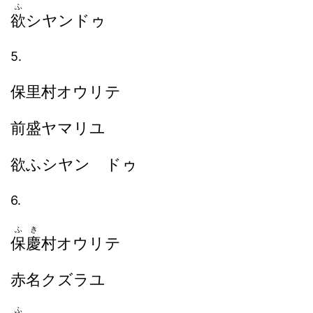
ふ
欲
シヤンドゥ
5.
保里村オウリテ
前盛ヤマリユ
欲ふシヤン ドゥ
6.
ふき
保慶
村オウリテ
赤名クズラユ
ふ