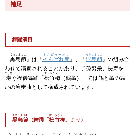
補足
舞踊演目
くるしまぶし
すんばれーぶし
うきしまぶし
「
黒島節
」は「
そんばれ節
」、「
浮島節
」の組み合
わせで演奏されることがあり、子孫繁栄、長寿を
ことほ
すーちくべー
寿
ぐ祝儀舞踊「
松竹梅
（鶴亀）」では鶴と亀の舞
いの演奏曲として構成されています。
くるしまぶし
すーちくべー
黒島節
（舞踊「
松竹梅
」より）
ちとぅしふぃるまつぃぬ
みどぅりばぬしたに