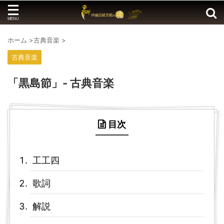
ホーム
>
古典音楽
>
古典音楽
「黒島節」- 古典音楽
目次
工工四
歌詞
解説