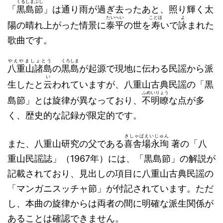
くるしまぶし
「
黒島節
」は通り雨が過ぎ去ったあと、照り輝く太
たいへい
ことほ
よ
陽の晴れ上がった情景に
泰平
の世を
寿
いで
詠
まれた
歌曲です。
やえやましょとう
くろしま
八重山諸島
の
黒島
が起源で現地に伝わる民謡から派
い
生したと
云
われていますが、八重山古典民謡の「黒
ふめいりょう
島節」とは旋律が異なっており、
不明瞭
な点が多
く、歴史的な記録が限定的です。
きしゃばえいじゅん
また、八重山研究の父である
喜舎場永珣
著の「八
重山民謡誌」（1967年）には、「黒島節」の解説が
記載されており、見出しの項目に八重山古典民謡の
「マンガニスッチャ節」が付記されています。ただ
し、本曲の旋律からは両者の間に明確な派生関係が
あることは確認できません。