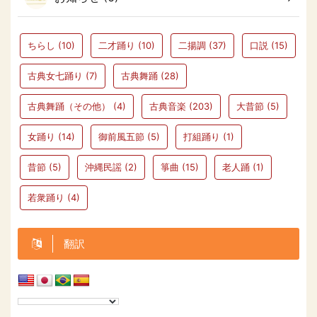
ちらし
(10)
二才踊り
(10)
二揚調
(37)
口説
(15)
古典女七踊り
(7)
古典舞踊
(28)
古典舞踊（その他）
(4)
古典音楽
(203)
大昔節
(5)
女踊り
(14)
御前風五節
(5)
打組踊り
(1)
昔節
(5)
沖縄民謡
(2)
箏曲
(15)
老人踊
(1)
若衆踊り
(4)
翻訳