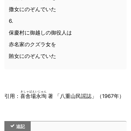
撒女にのぞんでいた
6.
保慶村に御越しの御役人は
赤名家のクズラ女を
賄女にのぞんでいた
きしゃばえいじゅん
引用：
喜舎場永珣
著 「八重山民謡誌」（1967年）
追記