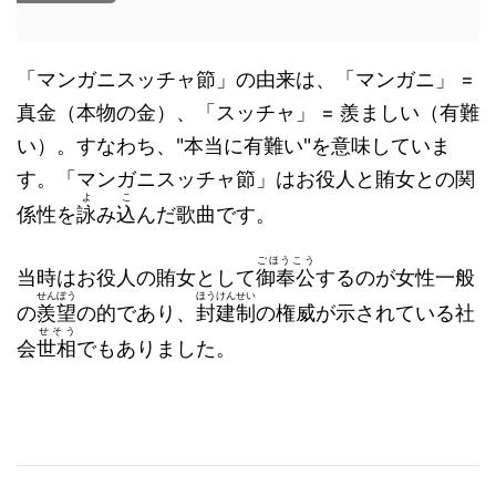
「マンガニスッチャ節」の由来は、「マンガニ」 =
真金（本物の金）、「スッチャ」 = 羨ましい（有難
い）。すなわち、"本当に有難い"を意味していま
す。「マンガニスッチャ節」はお役人と賄女との関
よ
こ
係性を
詠
み
込
んだ歌曲です。
ごほうこう
当時はお役人の賄女として
御奉公
するのが女性一般
せんぼう
ほうけんせい
の
羨望
の的であり、
封建制
の権威が示されている社
せそう
会
世相
でもありました。