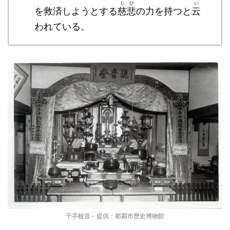
じひ
い
を救済しようとする
慈悲
の力を持つと
云
われている。
千手観音 - 提供：那覇市歴史博物館