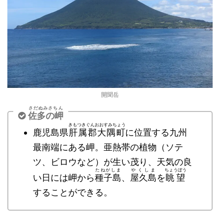
開聞岳
さだぬみさちん
佐多の岬
きもつきぐんおおすみちょう
鹿児島県
肝属郡大隅町
に位置する九州
最南端にある岬。亜熱帯の植物（ソテ
ツ、ビロウなど）が生い茂り、天気の良
たねがしま
やくしま
ちょうぼう
い日には岬から
種子島
、
屋久島
を
眺望
することができる。