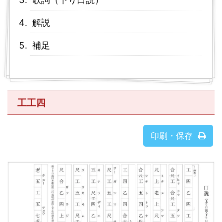
解説
補足
工工四
印刷・保存