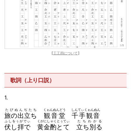
【
工工四について
】
歌詞（上り口説）
1.
たびぬんぢたち
くゎんぬんどう
しんてぃくゎんぬん
旅の出立ち
観音堂
千手観音
ふしをぅがでぃ
くがにしゃくとぅてぃ
たちわかる
伏し拝で
黄金酌とて
立ち別る