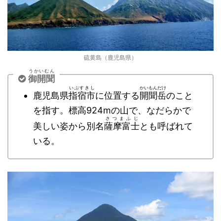
硫黄島（鹿児島県）
うかいむん
御開聞
いぶすきし
かいもんだけ
鹿児島県
指宿市
に位置する
開聞岳
のこと
を指す。標高924mの山で、なだらかで
さつまふじ
美しい姿から別名
薩摩富士
とも呼ばれて
いる。