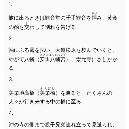
1.
おが
旅に出るときは観音堂の千手観音を
拝
み、黄金
か
の酌を
交
わして別れを告げる
2.
袖にふる露を払い、大道松原を歩んでいくと、
あさとはちまんぐう
やがて八幡（
安里八幡宮
）、崇元寺にさしかか
る
3.
みえばし
美栄地高橋（
美栄橋
）を渡ると、たくさんの
人々が行き来する中の橋に至る
4.
沖の寺の側まで親子兄弟連れ立って見送られ、