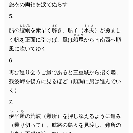
旅衣の両袖を涙でぬらす
5.
ともづな
ほど
すいふ
船の
艫綱
を素早く
解
き、船子（
水夫
）が勇まし
せんび
く帆を正面に引けば、風は
船尾
から南南西へ順
風に吹いてゆく
6.
再び巡り会うご縁であると三重城から招く扇、
残波岬を後方に見るほど（順調に船は進んでい
く）
7.
いへや
伊平屋
の荒波（難所）を押し添えるように進み
（乗り切って）、航路の島々を見渡し、難所の