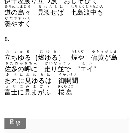
伊平屋渡り立つ波
おしそひて
みちぬしまじま
みわたしば
しちとうとぅなかん
道の島々
見渡せば
七島渡中も
なだやすぃく
灘やすく
8.
たちゅる
むゆる
ちむりや
ゆをぅがしま
立ちゆる
｛
燃ゆる
｝
煙や
硫黄が島
さだぬみさちん
はいならでぃ
えい
佐多の岬に
走り並で
”
エイ
”
ありにみゆるは
うかいむん
あれに見ゆるは
御開聞
ふじにみまごう
さくらじま
富士に見まがふ
桜島
訳