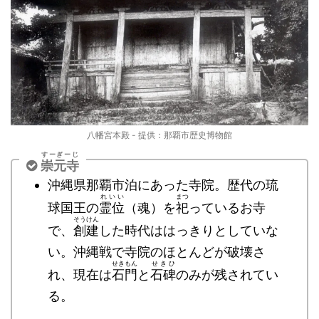
八幡宮本殿 - 提供：那覇市歴史博物館
すーぎーじ
崇元寺
沖縄県那覇市泊にあった寺院。歴代の琉
れいい
まつ
球国王の
霊位
（魂）を
祀
っているお寺
そうけん
で、
創建
した時代ははっきりとしていな
い。沖縄戦で寺院のほとんどが破壊さ
せきもん
せきひ
れ、現在は
石門
と
石碑
のみが残されてい
る。