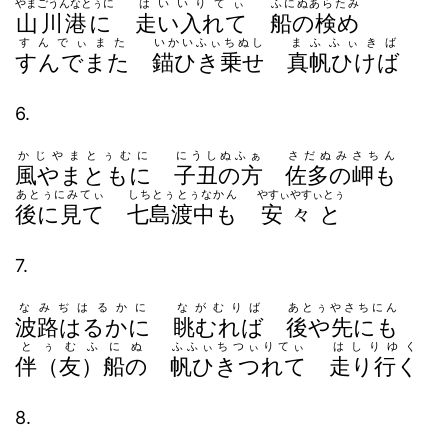
やまごうんなとぅに
はいいりてぃ
ふにぬあらたみ
山川港に
走い入れて
船の検め
すんでぃまた
いかいふぃちぬし
まふふぃきば
すんでまた
錨ひき乗せ
真帆ひけば
6.
かじやまとぅむに
にうしぬふぁ
さだぬみさちん
風やまともに
子丑の方
佐多の岬も
あとぅにみてぃ
しちとぅとぅなかん
やすぃやすぃとぅ
後に見て
七島渡中も
安々と
7.
なみぢはるかに
ながむりば
あとぅやさちにん
波路はるかに
眺むれば
後や先にも
とぅむふにぬ
ふふぃちつぃりてぃ
はしりゆく
伴（友）船の
帆ひきつれて
走り行く
8.