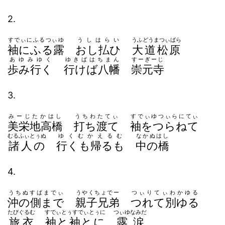
2.
すでぃにふるつぃゆ
うしはらい
うふどうまつぃばら
袖にふる露
おし払ひ
大道松原
あゆみゆく
ゆきばはちまん
すーぎーじ
歩み行く
行けば八幡
崇元寺
3.
みーじたかはし
うちわたてぃ
すでぃゆつぃらにてぃ
美栄地高橋
打ち渡て
袖をつらねて
むるふぃとぅぬ
ゆくむかえるむ
なかぬはし
諸人の
行くも帰るも
中の橋
4.
うちぬすばまでぃ
うやくちょでー
つぃりてぃわかゆる
沖の側まで
親子兄弟
つれて別ゆる
たびぐるむ
すでぃとぅすでぃとぅに
つぃゆなみだ
旅衣
袖と袖とに
露涙