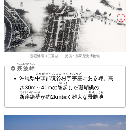
那覇港図（三重城） - 提供：那覇歴史博物館
ざんぱみさちん
残波岬
なかがみぐんよみたんそんうざ
沖縄県
中頭郡読谷村字宇座
にある岬。高
りゅうき
さ30m～40mの
隆起
した珊瑚礁の
だんがいぜっぺき
けいしょうち
断崖絶壁
が約2km続く雄大な
景勝地
。