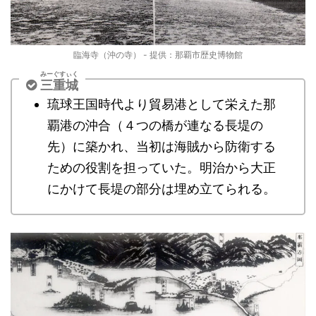
臨海寺（沖の寺） - 提供：那覇市歴史博物館
みーぐすぃく
三重城
琉球王国時代より貿易港として栄えた那
覇港の沖合（４つの橋が連なる長堤
の
先）に築かれ、当初は海賊から防衛する
ための役割を担っていた。明治から大正
にかけて長堤
の部分は埋め立てられる。