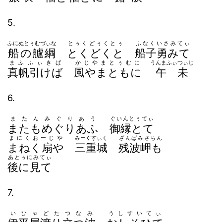
5.
ふにぬとぅむづぃな
とぅくどぅくとぅ
ふなくいさみてぃ
船の艫綱
とくどくと
船子勇みて
まふふぃきば
かじやまとぅむに
うんまふぃつぃじ
真帆引けば
風やまともに
午未
6.
またんみぐりあう
ぐいんとぅてぃ
またもめぐりあふ
御縁とて
まにくおーじや
みーぐすぃく
ざんぱみさちん
まねく扇や
三重城
残波岬も
あとぅにみてぃ
後に見て
7.
いひゃどたつなみ
うしすいてぃ