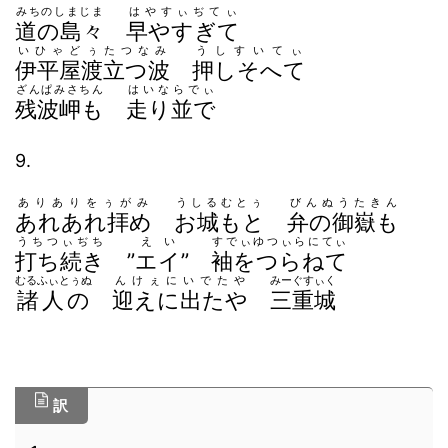
みちのしまじま
はやすぃぢてぃ
道の島々
早やすぎて
いひゃどぅたつなみ
うしすいてぃ
伊平屋渡立つ波
押しそへて
ざんぱみさちん
はいならでぃ
残波岬も
走り並で
9.
ありありをぅがみ
うしるむとぅ
びんぬうたきん
あれあれ拝め
お城もと
弁の御嶽も
うちつぃぢち
えい
すでぃゆつぃらにてぃ
打ち続き
”
エイ
”
袖をつらねて
むるふぃとぅぬ
んけぇにいでたや
みーぐすぃく
諸人の
迎えに出たや
三重城
訳