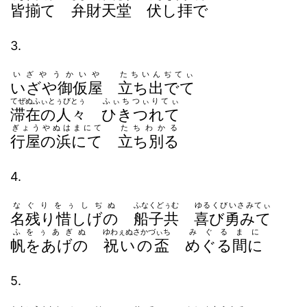
皆揃て
弁財天堂
伏し拝で
3.
いざやうかいや
たちいんぢてぃ
いざや御仮屋
立ち出でて
てぜぬふぃとぅびとぅ
ふぃちつぃりてぃ
滞在の人々
ひきつれて
ぎょうやぬはまにて
たちわかる
行屋の浜にて
立ち別る
4.
なぐりをぅしぢぬ
ふなくどぅむ
ゆるくびいさみてぃ
名残り惜しげの
船子共
喜び勇みて
ふをぅあぎぬ
ゆわぇぬさかづぃち
みぐるまに
帆をあげの
祝いの盃
めぐる間に
5.