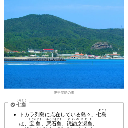
伊平屋島の港
しちとう
七島
しちとう
トカラ列島に点在している島々。
七島
たからじま
あくせきじま
すわのせじま
は、
宝島
、
悪石島
、
諏訪之瀬島
、