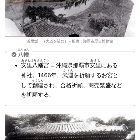
首里坂下（大道を望む） - 提供：那覇市歴史博物館
はちまん
八幡
あさとはちまんぐう
あさと
安里八幡宮
= 沖縄県那覇市
安里
にある
ぶうん
神社。1466年、
武運
を祈願するお宮と
そうけん
して
創建
され、合格祈願、商売繁盛など
を祈願する。