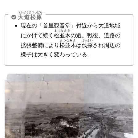
うふどうまつぃばら
大道松原
現在の「首里観音堂」付近から大道地域
まつなみき
にかけて続く
松並木
の道。戦後、道路の
まつなみき
ばっさい
拡張整備により
松並木
は
伐採
され周辺の
様子は大きく変わっている。