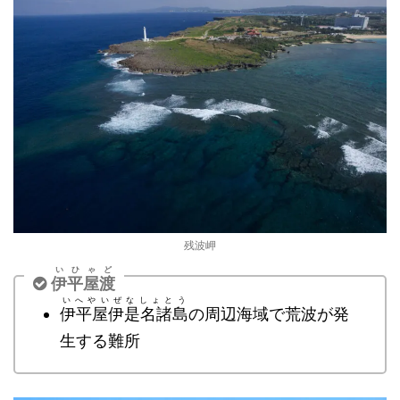
残波岬
いひゃど
伊平屋渡
いへやいぜなしょとう
伊平屋伊是名諸島
の周辺海域で荒波が発
生する難所