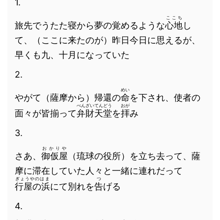
1.
ここち
旅先でうたた寝から夢の覚めるような
心地
し
て、（ここに来たのが）昨日今日に思えるが、
早くも九、十月になっていた
2.
めい
やがて（薩摩から）帰還の
命
を下され、使者の
べんざいてんどう
おが
面々が皆揃って
弁財天堂
を
拝
み
3.
おかりや
さあ、
御仮屋
（琉球の役所）を立ち去って、薩
摩に滞在していた人々と一緒に連れだって
ぎょうやのはま
つ
行屋の浜
にて別れを
告
げる
4.