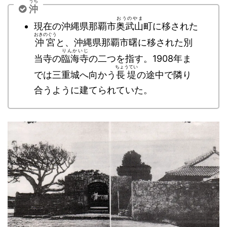
うち
沖
おうのやま
現在の沖縄県那覇市
奥武山
町に移された
おきのぐう
沖宮
と、沖縄県那覇市曙に移された別
りんかいじ
当寺の
臨海寺
の二つを指す。1908年ま
ちょうてい
では三重城へ向かう
長堤
の途中で隣り
合うように建てられていた。