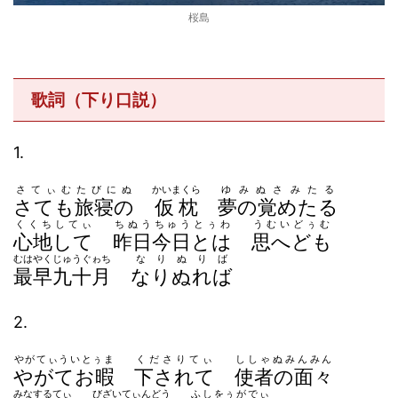
桜島
歌詞（下り口説）
1.
さてぃむたびにぬ
かいまくら
ゆみぬさみたる
さても旅寝の
仮枕
夢の覚めたる
くくちしてぃ
ちぬうちゅうとぅわ
うむいどぅむ
心地して
昨日今日とは
思へども
むはやくじゅうぐゎち
なりぬりば
最早九十月
なりぬれば
2.
やがてぃういとぅま
くださりてぃ
ししゃぬみんみん
やがてお暇
下されて
使者の面々
みなするてぃ
びざいてぃんどう
ふしをぅがでぃ