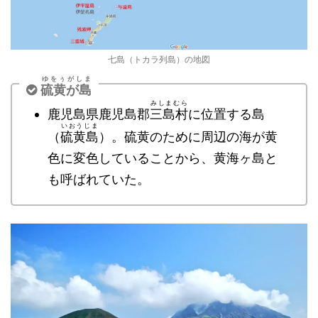
七島（トカラ列島）の地図
ゆをぅがしま
硫黄が島
みしまむら
鹿児島県鹿児島郡
三島村
に位置する島
いおうじま
（
硫黄島
）。硫黄のために周辺の海が黄
色に変色していることから、黄海ヶ島と
も呼ばれていた。