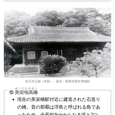
崇元寺正廟（本殿） - 提供：那覇市歴史博物館
みーじたかはし
美栄地高橋
現在の
美栄橋
駅付近に建造された石造り
の橋。昔の那覇は浮島と呼ばれる島であ
ったため、全長約1kmからなる堤と7つ