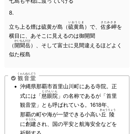
七島も平穏に渡っていける
8.
いおうじま
さたみさき
立ち上る煙は硫黄が島（
硫黄島
）で、
佐多岬
を
横目に、あそこに見えるのは御開聞
かいもんだけ
（
開聞岳
）、そして富士に見間違えるほどよく
似た桜島
くゎんぬんどう
観音堂
沖縄県那覇市首里山川町にある寺院。正
じげんいん
式には「
慈眼院
」の名称であるが「首里
観音堂」とも呼ばれている。1618年、
きゅうりょう
那覇の町や海が一望できる小高い
丘陵
そうけん
に
創建
され、国の平安と航海安全などを
祈願する。