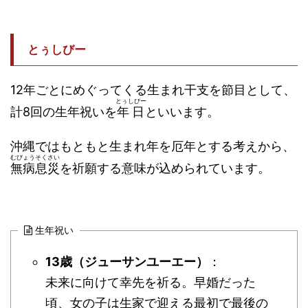
とぅしびー
12年ごとにめぐってくる生まれ干支を節目として、
とぅしびー
計8回の生年祝いを
年日
といいます。
沖縄ではもともと生まれ年を厄年とする考えから、
むびょうそくさい
無病息災
を祈願する意味が込められています。
生年祝い
13歳（ジューサンユーエー）
：
未来に向けて幸先を祈る。早婚だった
頃、女の子は生家で迎える最初で最後の