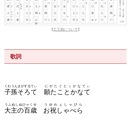
【
工工四について
】
歌詞
くわうんまがするてぃ
にがたぐとぅかなてぃ
子孫そろて
願たことかなて
うふぬしぬひゃくせ
うゆわぇしゃびら
大主の百歳
お祝しゃべら