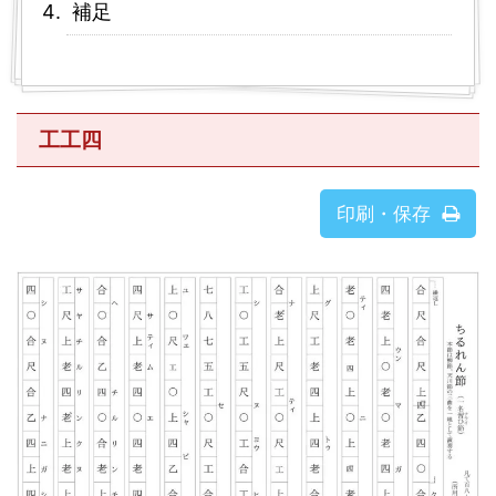
補足
工工四
印刷・保存