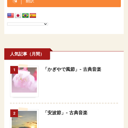
翻訳
人気記事（月間）
「かぎやで風節」- 古典音楽
1
「安波節」- 古典音楽
2