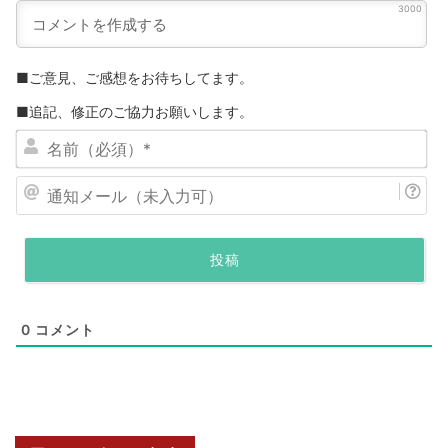
3000
■ご意見、ご感想をお待ちしてます。
■追記、修正のご協力お願いします。
名
前
（
通
必
知
須
メ
）
ー
*
ル
（
0
コメント
未
入
力
可
）