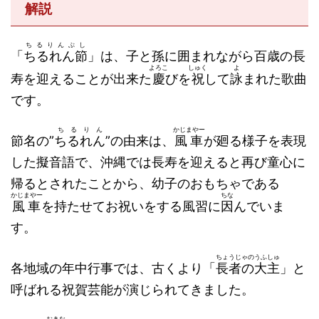
解説
ちるりんぶし
「
ちるれん節
」は、子と孫に囲まれながら百歳の長
よろこ
しゅく
よ
寿を迎えることが出来た
慶
びを
祝
して
詠
まれた歌曲
です。
ちるりん
かじまやー
節名の”
ちるれん
”の由来は、
風車
が廻る様子を表現
した擬音語で、沖縄では長寿を迎えると再び童心に
帰るとされたことから、幼子のおもちゃである
かじまやー
ちな
風車
を持たせてお祝いをする風習に
因
んでいま
す。
ちょうじゃのうふしゅ
各地域の年中行事では、古くより「
長者の大主
」と
呼ばれる祝賀芸能が演じられてきました。
おきな