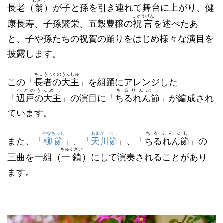
長老（
翁
）が子と孫を引き連れて舞台に上がり、健
しゅうげん
康長寿、子孫繁栄、五穀豊穣の
祝言
を述べたあ
と、子や孫たちの祝賀の踊りをはじめ様々な演目を
披露します。
ちょうじゃのうふしゅ
この「
長者の大主
」を組踊にアレンジした
へどのうふぬし
ちるりんぶし
「
辺戸の大主
」の演目に「
ちるれん節
」が編成され
ています。
やなぢぶし
あまかーぶし
ちるりんぶし
また、「
柳節
」、「
天川節
」、「
ちるれん節
」の
ちゅくさい
三曲を一組（
一鎖
）にして演奏されることがあり
ます。