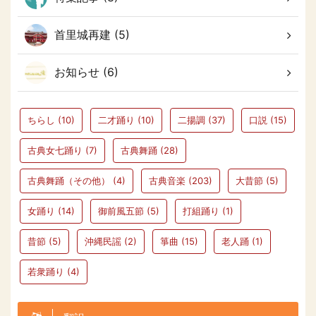
首里城再建 (5)
お知らせ (6)
ちらし
(10)
二才踊り
(10)
二揚調
(37)
口説
(15)
古典女七踊り
(7)
古典舞踊
(28)
古典舞踊（その他）
(4)
古典音楽
(203)
大昔節
(5)
女踊り
(14)
御前風五節
(5)
打組踊り
(1)
昔節
(5)
沖縄民謡
(2)
箏曲
(15)
老人踊
(1)
若衆踊り
(4)