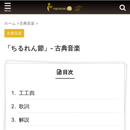
ホーム
>
古典音楽
>
古典音楽
「ちるれん節」- 古典音楽
目次
工工四
歌詞
解説