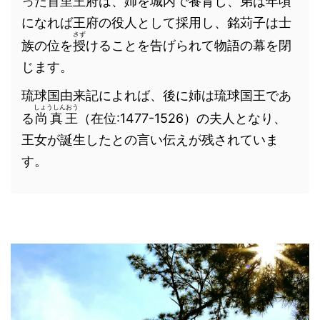
った首里王府は、姉を城内で養育し、弟は年頃
になれば王府の役人として採用し、銘苅子は士
さず
族の位を
授
けることを告げられて物語の幕を閉
じます。
琉球国由来記によれば、後に姉は琉球国王であ
しょうしんおう
る
尚真王
（在位:1477-1526）の夫人となり、
王女が誕生したとの言い伝えが残されていま
す。