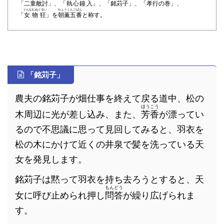
「
二童敵討
」、「
執心鐘入
」、「
銘苅子
」、「
孝行の巻
」、
うんなむぬぐるい
ちょうくんごばん
「
女物狂
」を
朝薫五番
と称す。
「銘苅子」
農夫の銘苅子が畑仕事を終えて戻る道中、松の
ほうこう
木周辺に光が差し込み、また、
芳香
が漂ってい
るので不思議に思って見回してみると、羽衣を
松の木にかけて近くの井泉で髪を洗っている天
女を発見します。
銘苅子は黙って羽衣を持ち去ろうとすると、天
もんどう
女に呼び止められ押し
問答
が繰り広げられま
す。