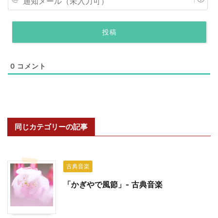
前
（
通
必
知
須
メ
）
ー
*
ル
（
0
コメント
未
入
力
可
）
同じカテゴリーの記事
古典音楽
「かぎやで風節」- 古典音楽