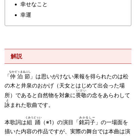
幸せなこと
幸運
解説
なかどぅまゐぶし
「
仲泊節
」は思いがけない果報を得られたのは松
の木と井泉のおかげ（天女とはじめて出会った場
いけい
所）であると自然物を対象に
畏敬
の念をあらわして
よ
詠
まれた歌曲です。
くみうどぅい
みかるしー
本歌詞は
組踊
（※1）の演目「
銘苅子
」の一場面を
描いた内容の作品ですが、実際の舞台では本曲は演