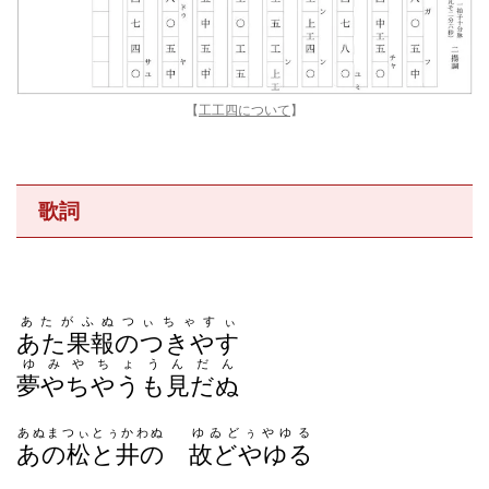
【
工工四について
】
歌詞
あたがふぬつぃちゃすぃ
あた果報のつきやす
ゆみやちょうんだん
夢やちやうも見だぬ
あぬまつぃとぅかわぬ
ゆゐどぅやゆる
あの松と井の
故どやゆる