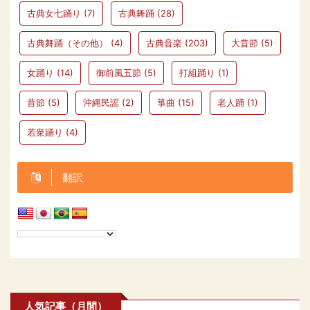
古典女七踊り
(7)
古典舞踊
(28)
古典舞踊（その他）
(4)
古典音楽
(203)
大昔節
(5)
女踊り
(14)
御前風五節
(5)
打組踊り
(1)
昔節
(5)
沖縄民謡
(2)
箏曲
(15)
老人踊
(1)
若衆踊り
(4)
翻訳
人気記事（月間）