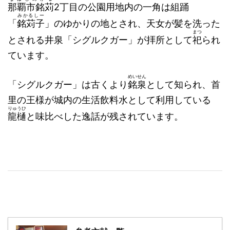
那覇市銘苅
2丁目の公園用地内の一角は組踊
みかるしー
「
銘苅子
」のゆかりの地とされ、天女が髪を洗った
まつ
とされる井泉「シグルクガー」が拝所として
祀
られ
ています。
めいせん
「シグルクガー」は古くより
銘泉
として知られ、首
里の王様が城内の生活飲料水として利用している
りゅうひ
龍樋
と味比べした逸話が残されています。