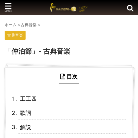
ホーム
>
古典音楽
>
古典音楽
「仲泊節」- 古典音楽
目次
工工四
歌詞
解説