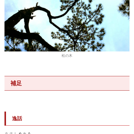
松の木
補足
逸話
なはしめかる