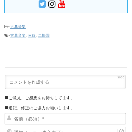
-
古典音楽
-
古典音楽
,
三線
,
二揚調
3000
■ご意見、ご感想をお待ちしてます。
■追記、修正のご協力お願いします。
名