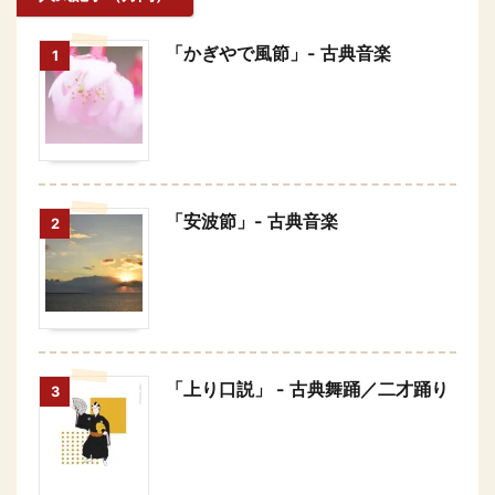
「かぎやで風節」- 古典音楽
1
「安波節」- 古典音楽
2
「上り口説」 - 古典舞踊／二才踊り
3