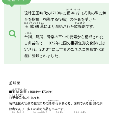
おどりぶぎょう
琉球王国時代の1719年に
踊奉行
（式典の際に舞
台を指揮、指導する役職）の任命を受けた
たまぐすくちょうくん
かぶげき
玉城朝薫
により創始された
歌舞劇
です。
せりふ
台詞
、舞踊、音楽の三つの要素から構成された
古典芸能で、1972年に国の重要無形文化財に指
定され、2010年には世界のユネスコ無形文化遺
産に登録されました。
略歴
たまぐすくちょうくん
■
玉城朝薫
（1684年-1734年）
しゅりぎぼむら
首里儀保村
に生まれる。
おどりぶぎょう
くみうどぅい
琉球王国の官僚で
冊封式典の
踊奉行
を務める。国劇である
組踊
の創
始者であり、
多くの芸術作品を生み出す。
にどうてぃちうち
しゅうしんかにいり
みかるしー
こうこうぬまち