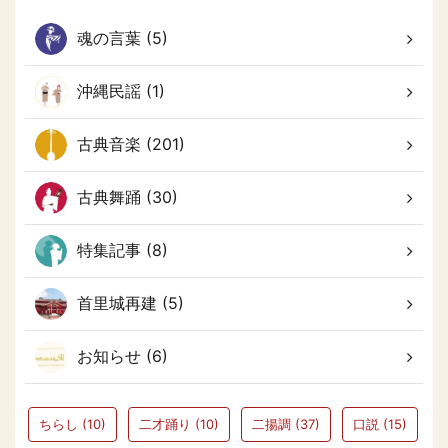
魂の言葉 (5)
沖縄民謡 (1)
古典音楽 (201)
古典舞踊 (30)
特集記事 (8)
首里城再建 (5)
お知らせ (6)
ちらし
(10)
二才踊り
(10)
二揚調
(37)
口説
(15)