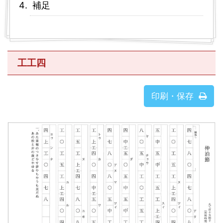
補足
工工四
印刷・保存