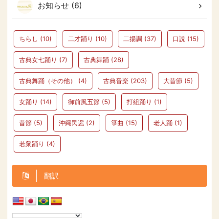
お知らせ (6)
ちらし
(10)
二才踊り
(10)
二揚調
(37)
口説
(15)
古典女七踊り
(7)
古典舞踊
(28)
古典舞踊（その他）
(4)
古典音楽
(203)
大昔節
(5)
女踊り
(14)
御前風五節
(5)
打組踊り
(1)
昔節
(5)
沖縄民謡
(2)
箏曲
(15)
老人踊
(1)
若衆踊り
(4)
翻訳