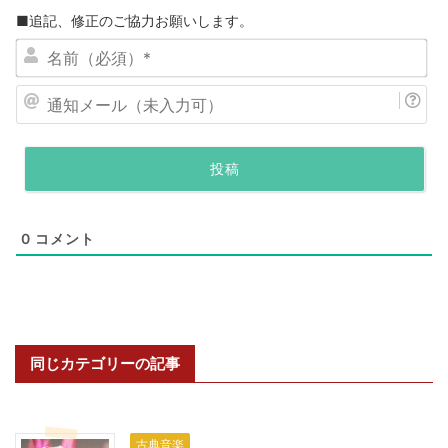
■追記、修正のご協力お願いします。
名
前
（
通
必
知
須
メ
）
ー
*
ル
（
0
コメント
未
入
力
可
）
同じカテゴリーの記事
古典音楽