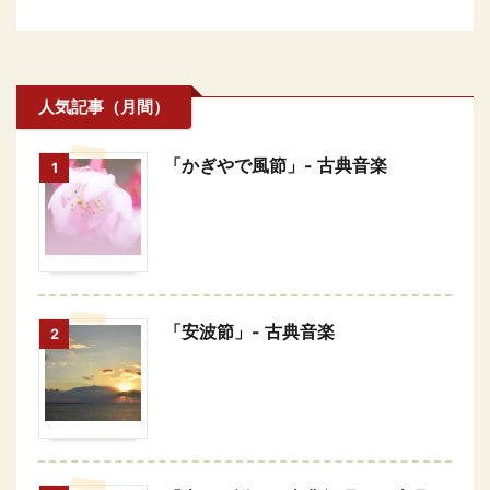
人気記事（月間）
「かぎやで風節」- 古典音楽
1
「安波節」- 古典音楽
2