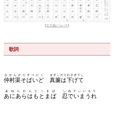
【
工工四について
】
歌詞
なかんかりすべどぅ
ますぃだりわさぎてぃ
仲村渠そばいど
真簾は下げて
あねらわんとぅまば
しぬでぃいもり
あにあらはもとまば
忍でいまうれ