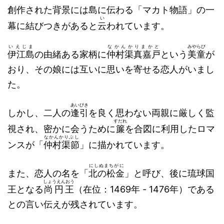
創作された背景には島に伝わる「マカト物語」の一
い
幕に結びつきがあると
云
われています。
いえじま
なかんかりまかと
みやらび
伊江島
の由緒ある家柄に
仲村渠真嘉戸
という
美童
が
おり、その娘には互いに思いを寄せる恋人がいまし
た。
あいびき
しかし、二人の
逢引
を良く思わない両親に厳しく監
すだれ
視され、密かに会うために
簾
を合図に利用したロマ
なかんかりぶし
ンスが「
仲村渠節
」に描かれています。
にしぬまちがに
また、恋人の名を「
北の松金
」と呼び、後に琉球国
しょうえんおう
王となる
尚円王
（在位：1469年 - 1476年）である
との言い伝えが残されています。